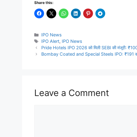
Share this:
Categories
IPO News
Tags
IPO Alert
,
IPO News
Pride Hotels IPO 2026 को मिली SEBI की मंजूरी: ₹1000 क
Bombay Coated and Special Steels IPO: ₹191 करोड़
Leave a Comment
Comment