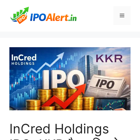
Skip
to
Menu
content
InCred Holdings