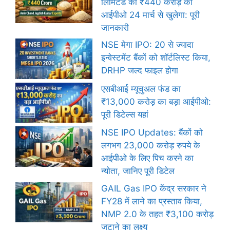
लिमिटेड का ₹440 करोड़ का
आईपीओ 24 मार्च से खुलेगा: पूरी
जानकारी
NSE मेगा IPO: 20 से ज्यादा
इन्वेस्टमेंट बैंकों को शॉर्टलिस्ट किया,
DRHP जल्द फाइल होगा
एसबीआई म्यूचुअल फंड का
₹13,000 करोड़ का बड़ा आईपीओ:
पूरी डिटेल्स यहां
NSE IPO Updates: बैंकों को
लगभग 23,000 करोड़ रुपये के
आईपीओ के लिए पिच करने का
न्योता, जानिए पूरी डिटेल
GAIL Gas IPO केंद्र सरकार ने
FY28 में लाने का प्रस्ताव किया,
NMP 2.0 के तहत ₹3,100 करोड़
जुटाने का लक्ष्य