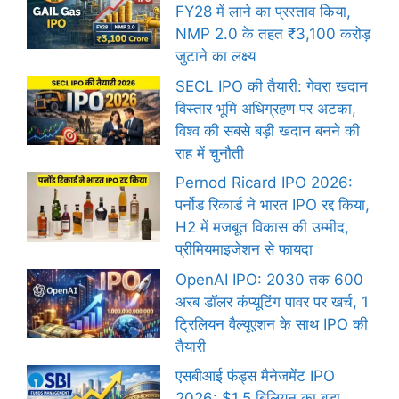
FY28 में लाने का प्रस्ताव किया,
NMP 2.0 के तहत ₹3,100 करोड़
जुटाने का लक्ष्य
SECL IPO की तैयारी: गेवरा खदान
विस्तार भूमि अधिग्रहण पर अटका,
विश्व की सबसे बड़ी खदान बनने की
राह में चुनौती
Pernod Ricard IPO 2026:
पर्नोड रिकार्ड ने भारत IPO रद्द किया,
H2 में मजबूत विकास की उम्मीद,
प्रीमियमाइजेशन से फायदा
OpenAI IPO: 2030 तक 600
अरब डॉलर कंप्यूटिंग पावर पर खर्च, 1
ट्रिलियन वैल्यूएशन के साथ IPO की
तैयारी
एसबीआई फंड्स मैनेजमेंट IPO
2026: $1.5 बिलियन का बड़ा